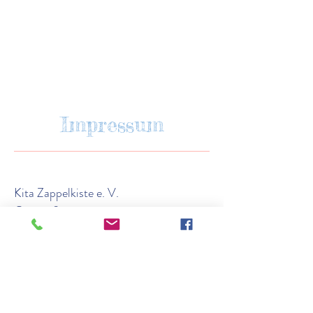
Impressum
Kita Zappelkiste e. V.
Oststraße 1
48341 Altenberge
Inhaltlich Verantwortliche(r):
Leitung: Petra Greving
Tel.: 02505 - 937973